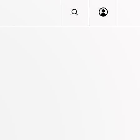
Log in to VERACIS™
Portal access for Beazley Security services clien
Don't have an account?
Login
Let's discuss getting you access.