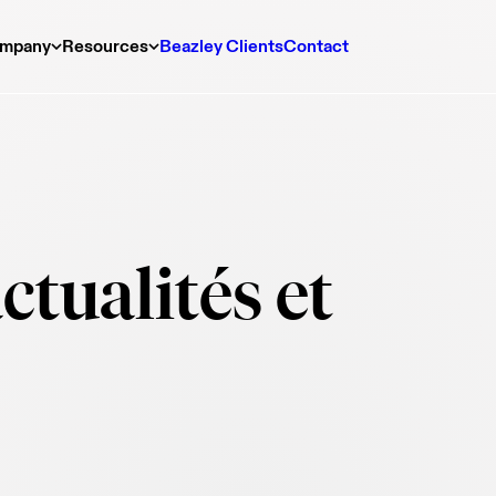
mpany
Resources
Beazley Clients
Contact
ctualités et